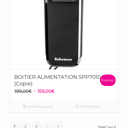
BOITIER ALIMENTATION SPP7010A
Promo !
(Copie)
Le
Le
199,00
€
159,00
€
prix
prix
initial
actuel
Ajouter au panier
Voir les détails
était :
est :
199,00€.
159,00€.
1
2
3
›
»
Page 1 sur 6