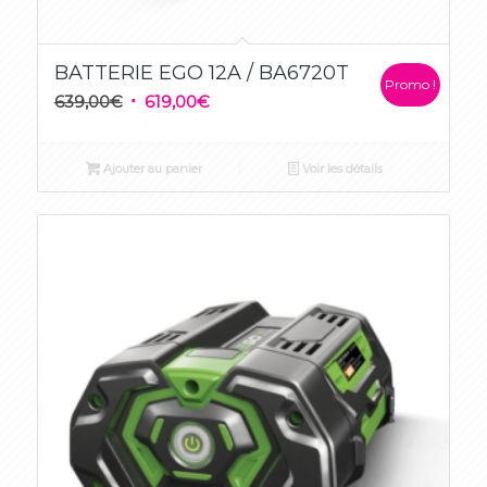
BATTERIE EGO 12A / BA6720T
Promo !
Le
Le
639,00
€
619,00
€
prix
prix
initial
actuel
Ajouter au panier
Voir les détails
était :
est :
639,00€.
619,00€.