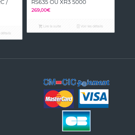
C /
RS635 OU XR3 5000
269,00
€
Lire la suite
Voir les détails
 détails