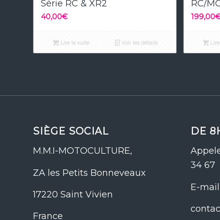
Série RC & XR2
RC/MC
40,00
€
199,00
Lire la suite
Voir les détails
Lire
SIÈGE SOCIAL
DE 8
M.M.I-MOTOCULTURE,
Appele
34 67
ZA les Petits Bonneveaux
E-mail 
17220 Saint Vivien
conta
France