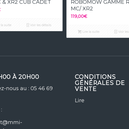
 & XR2 CUB CADET
ROBOMOW GAMME R
MC/ XR2
€
119,00
€
 la suite
Voir les détails
Lire la suite
Voir les
H00 À 20H00
CONDITIONS
GÉNÉRALES DE
z-nous au : 05 46 69
VENTE
Lire
:
ct@mmi-