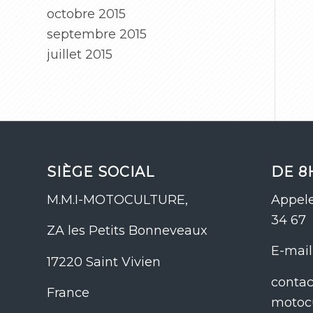
octobre 2015
septembre 2015
juillet 2015
SIÈGE SOCIAL
DE 8
M.M.I-MOTOCULTURE,
Appele
34 67
ZA les Petits Bonneveaux
E-mail 
17220 Saint Vivien
conta
France
motoc