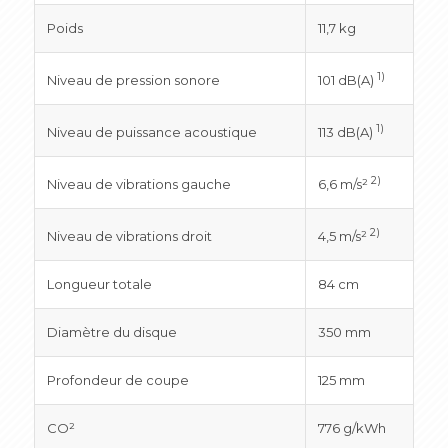
Poids
11,7 kg
1)
Niveau de pression sonore
101 dB(A)
1)
Niveau de puissance acoustique
113 dB(A)
2)
Niveau de vibrations gauche
6,6 m/s²
2)
Niveau de vibrations droit
4,5 m/s²
Longueur totale
84 cm
Diamètre du disque
350 mm
Profondeur de coupe
125 mm
CO²
776 g/kWh