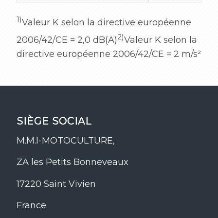
1)
Valeur K selon la directive européenne
2)
2006/42/CE = 2,0 dB(A)
Valeur K selon la
directive européenne 2006/42/CE = 2 m/s²
SIÈGE SOCIAL
M.M.I-MOTOCULTURE,
ZA les Petits Bonneveaux
17220 Saint Vivien
France