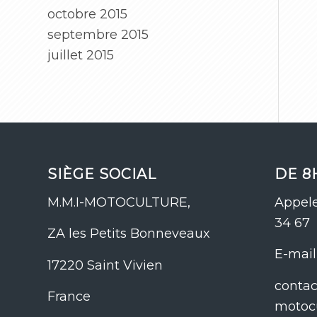
octobre 2015
septembre 2015
juillet 2015
SIÈGE SOCIAL
DE 8
M.M.I-MOTOCULTURE,
Appele
34 67
ZA les Petits Bonneveaux
E-mail 
17220 Saint Vivien
conta
France
motoc